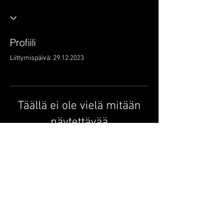
Profiili
Liittymispäivä: 29.12.2023
Täällä ei ole vielä mitään
näytettävää
Kun tämä jäsen lisää tietoja itsestään,
näet ne täällä.
© 2014, Circle Music
Group.
cmgmusicstudio@gmail.
com
| Puhelin: +1 (832) 663-