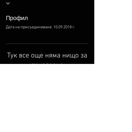
Профил
Дата на присъединяване: 10.09.2018 г.
Тук все още няма нищо за
показване
Когато този член добави информация
за себе си, ще я видите тук.
© 2014 от Circle Music
Group.
cmgmusicstudio@gmail.
com
| Тел.: +1 (832) 663-0026