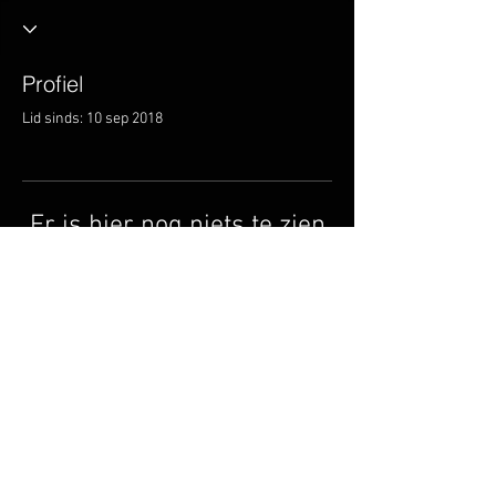
Profiel
Lid sinds: 10 sep 2018
Er is hier nog niets te zien
Zodra dit lid informatie over zichzelf
toevoegt, zie je dat hier.
© 2014 door Circle Music
Group.
cmgmusicstudio@gmail.
com
| Tel: +1 (832) 663-0026