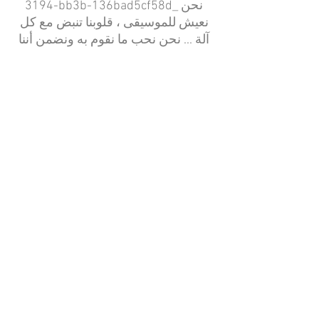
3194-bb3b-136bad5cf58d_ نحن
نعيش للموسيقى ، قلوبنا تنبض مع كل
آلة ... نحن نحب ما نقوم به ونضمن أننا
سنضع كل قلبنا وروحنا في كل مشروع
موثوق به. _cc781905-5cde-3194-
bb3b -136bad5cf58d_
© 2014 بواسطة مجموعة سيركل
cmgmusicstudio@gmail.
ميوزيك.
com
| Tel: +1 (832) 663-0026