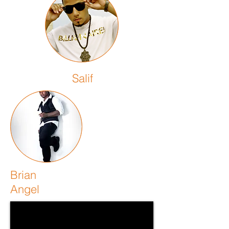
Salif
Brian
Angel