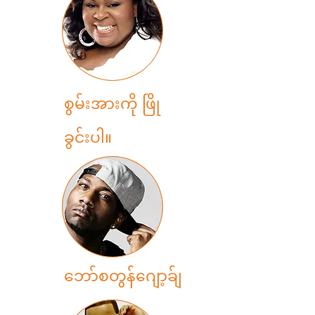
စွမ်းအားကို ဖြို
ခွင်းပါ။
ဘော်စတွန်ဂျော့ခ်ျ