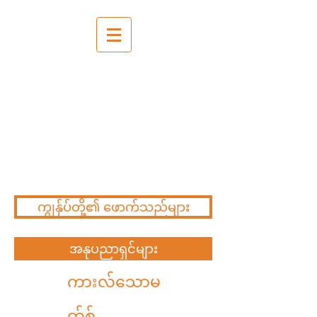
ရိုက်ကူး | ရောစပ် | ကျွမ်း
ကျွမ်းကျင်ကျင်
ကျွန်ုပ်တို့၏ ဖောက်သည်များ
အနုပညာရှင်များ
ကားလ်သောမ
တ်စ်