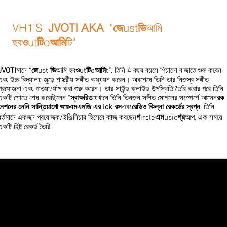
VH1'S
JVOTI
AKA
"
জে
ust
ভি
আমি
হব
ও
ut
টি
o
আমি
টি"
JVOTI
মানে "
জে
ust
ভি
আমি হব
ও
ut
টি
o
আমি
t
"
. তিনি 4 বছর বয়সে পিয়ানো বাজাতে শুরু করেন
এবং উচ্চ বিদ্যালয় জুড়ে শাস্ত্রীয় সঙ্গীত অধ্যয়ন করেন। অবশেষে তিনি তার নিজস্ব সঙ্গীত
প্রযোজনা এবং গাওয়া/র্যাপ করা শুরু করেন। তার সাউন্ড ক্লাউড উপস্থিতি তৈরি করার পরে তিনি
একটি শোতে শেষ করেছিলেন "
স্বাক্ষরিত
যেখানে তিনি তিনজন সঙ্গীত মোগলের সংস্পর্শে আসেন
রক
নেশনের লেনি সান্তিয়াগো
,
এমএমজি এর ick রস
এবং
রেডিও কিল্লা রেকর্ডের স্বপ্ন
. তিনি
আর
গ
এম
গ্র
বর্তমানে একজন প্রযোজক/ইঞ্জিনিয়ার হিসেবে কাজ করছেন
ircle
usic
আপ, এক সময়ে
একটি হিট রেকর্ড তৈরি.