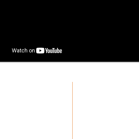
ারা।
cmgmusicstudio@gmail.com
| টেল: +1 (832) 663-0026