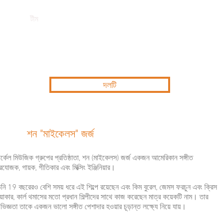
র্কিত
টীম
আমাদের কাজ
বাণিজ্যিক মক্কেল
শিল্পী
অনল
দলটি
শন "মাইকেলস" জর্জ
ার্কেল মিউজিক গ্রুপের প্রতিষ্ঠাতা, শন (মাইকেলস) জর্জ একজন আমেরিকান সঙ্গীত
্রযোজক, গায়ক, গীতিকার এবং মিক্সিং ইঞ্জিনিয়ার।
িনি 19 বছরেরও বেশি সময় ধরে এই শিল্পে রয়েছেন এবং কিম বুরেল, জেমস ফরচুন এবং ক্রিস
য়াকার, কার্ল থমাসের মতো প্রধান শিল্পীদের সাথে কাজ করেছেন মাত্র কয়েকটি নাম। তার
ভিজ্ঞতা তাকে একজন ভালো সঙ্গীত পেশাদার হওয়ার চূড়ান্ত লক্ষ্যে নিয়ে যায়।