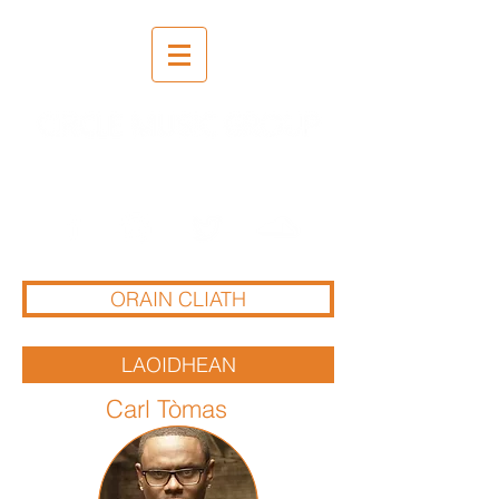
Clàradh | Measgachadh |
Maighstireachd
ORAIN CLIATH
LAOIDHEAN
Carl Tòmas