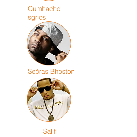
Cumhachd
sgrios
Seòras Bhoston
Salif