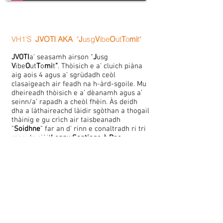
VH1'S
JVOTI
AKA
"
J
usg
V
ibe
O
ut
T
o
mi
t"
JVOTI
a' seasamh airson "
J
usg
V
ibe
O
ut
T
o
mi
t
"
. Thòisich e a’ cluich piàna
aig aois 4 agus a’ sgrùdadh ceòl
clasaigeach air feadh na h-àrd-sgoile. Mu
dheireadh thòisich e a’ dèanamh agus a’
seinn/a’ rapadh a cheòl fhèin. Às deidh
dha a làthaireachd làidir sgòthan a thogail
thàinig e gu crìch air taisbeanadh
"
Soidhne
" far an d' rinn e conaltradh ri tri
moguls ciùil
Lenny Santiago à Roc
Nation
,
R
ick Ros à MMG
agus
Aisling Radio
Killa Records
. Tha e an-dràsta ag obair
mar Riochdaire/Einnseanair airson
c
m
Gr
an
cearcall
cleachdaidh
oup, a’
cruthachadh aon chlàr tarraingeach aig an
aon àm.