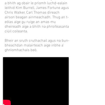
a bhith ag obair le prìomh luchd-ealain
leithid Kim Burrell, James Fortune agus
Chris Walker, Carl Thomas dìreach
airson beagan ainmeachadh. Thug an t-
eòlas aige gu ruige an amas mu
dheireadh aige a bhith na phroifeasanta
ciùil coileanta.
Bheir an sruth cruthachail agus na bun-
bheachdan malairteach aige inbhe a’
ghnìomhachais beò.