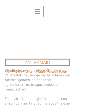
Clàradh | Measgachadh |
Maighstireachd
AN TEAMAID
Stèidhichear Circle Music Group, Shawn
SHAWN "MICHAELS" GEORGE
(Micheals) Tha George na riochdaire ciùil
Ameireaganach, seinneadair,
sgrìobhadair òrain agus innleadair
measgachadh.
Tha e air a bhith sa ghnìomhachas seo
airson còrr air 19 bliadhna agus tha e air