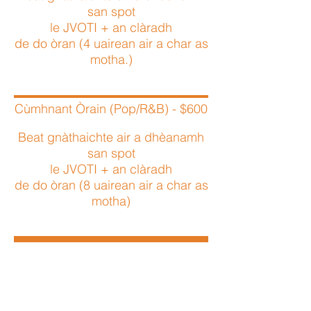
san spot
le JVOTI
+ an clàradh
de do
òran (4 uairean air a char as
motha.)
Cùmhnant Òrain (Pop/R&B) - $600
Beat gnàthaichte air a dhèanamh
san spot
le JVOTI
+ an clàradh
de do
òran (8 uairean air a char as
motha)
MIOSAIL
Riochdachadh guth - $250