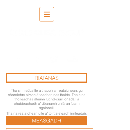
Clàradh | Measgachadh |
Maighstireachd
RIATANAS
Tha sinn sùbailte a thaobh ar reataichean, gu
sònraichte airson àiteachan nas fhaide. Tha e na
thoileachas dhuinn luchd-ciùil ionadail a
chuideachadh a’ dèanamh chlàran fuaim
sgoinneil.
.
Tha na reataichean uile a’ toirt a-steach innleadair
MEASGADH