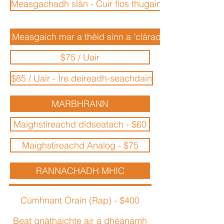
Measgachadh slàn - Cuir fios thugainn
Measgaich mar a thèid sinn a 'clàradh
$75 / Uair
$85 / Uair - Ìre deireadh-seachdain
MARBHRANN
Maighstireachd didseatach - $60
Maighstireachd Analog - $75
RANNACHADH MHIC
Cùmhnant Òrain (Rap) - $400
Beat gnàthaichte air a dhèanamh